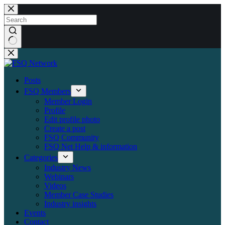
Skip
to
content
No
results
Posts
FSQ Members
Member Login
Profile
Edit profile photo
Create a post
FSQ Community
FSQ Net Help & information
Categories
Industry News
Webinars
Videos
Member Case Studies
Industry insights
Events
Contact