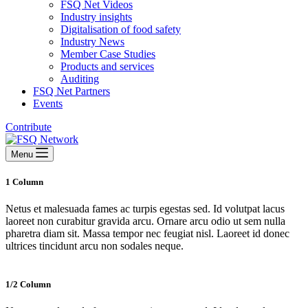
FSQ Net Videos
Industry insights
Digitalisation of food safety
Industry News
Member Case Studies
Products and services
Auditing
FSQ Net Partners
Events
Contribute
Menu
1 Column
Netus et malesuada fames ac turpis egestas sed. Id volutpat lacus
laoreet non curabitur gravida arcu. Ornare arcu odio ut sem nulla
pharetra diam sit. Massa tempor nec feugiat nisl. Laoreet id donec
ultrices tincidunt arcu non sodales neque.
1/2 Column