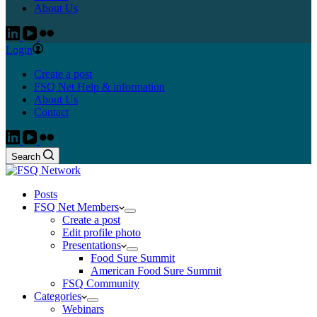
About Us
Login
Create a post
FSQ Net Help & information
About Us
Contact
Search
Posts
FSQ Net Members
Create a post
Edit profile photo
Presentations
Food Sure Summit
American Food Sure Summit
FSQ Community
Categories
Webinars